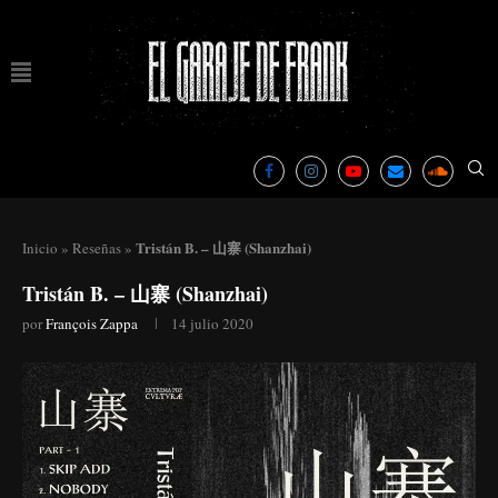
Tristán B. – 山寨 (Shanzhai)
Inicio
»
Reseñas
»
Tristán B. – 山寨 (Shanzhai)
por
François Zappa
14 julio 2020