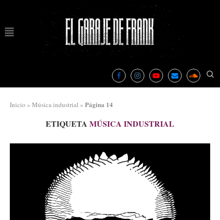
Página 14
Inicio
»
Música industrial
»
ETIQUETA
MÚSICA INDUSTRIAL