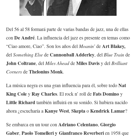
Del 56 al 58 formará parte de varias bandas de jazz, una de ellas
De André
con
. La influencia del jazz es presente en temas como
Art Blakey,
“Ciao amore, Ciao”. Son los años del
Moanin’
de
Cannonball Adderley
del
Something Else
de
, del
Blue Train
de
John Coltrane
Miles Davis
, del
Miles Ahead
de
y del
Brilliant
Thelonius Monk
Corners
de
.
Nat
La música negra es una gran influencia para él, sobre todo
King Cole
Ray
Charles
Fats Domino
y
. El rock n’ roll de
y
Little Richard
también influirá en su sonido. Si hubiera nacido
Kanye West
Skepta
Kendrick Lamar
ahora ¿escucharía a
,
o
?
Adriano Celentano
Giorgio
Se embarca en un tour con
,
Gaber
Paolo Tomelleri y
Gianfranco Reverberi
,
en 1958 que