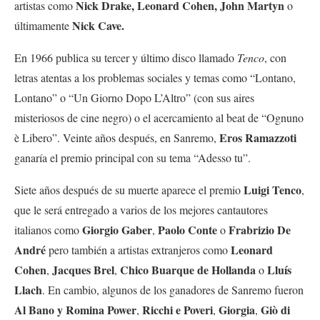
Nick Drake, Leonard Cohen, John Martyn
artistas como
o
Nick Cave.
últimamente
En 1966 publica su tercer y último disco llamado
Tenco
, con
letras atentas a los problemas sociales y temas como “Lontano,
Lontano” o “
Un Giorno Dopo L’Altro” (con sus aires
misteriosos de cine negro) o el acercamiento al beat de
“Ognuno
Eros Ramazzoti
è Libero”. Veinte años después, en Sanremo,
ganaría el premio principal con su tema “Adesso tu”.
Luigi Tenco
Siete años después de su muerte aparece el premio
,
que le será entregado a varios de los mejores cantautores
Giorgio Gaber
Paolo Conte
Frabrizio De
italianos como
,
o
André
Leonard
pero también a artistas extranjeros como
Cohen
Jacques Brel
Chico Buarque de Hollanda
Lluís
,
,
o
Llach
. En cambio, algunos de los ganadores de Sanremo fueron
Al Bano y Romina Power
Ricchi e Poveri
Giorgia
Giò di
,
,
,