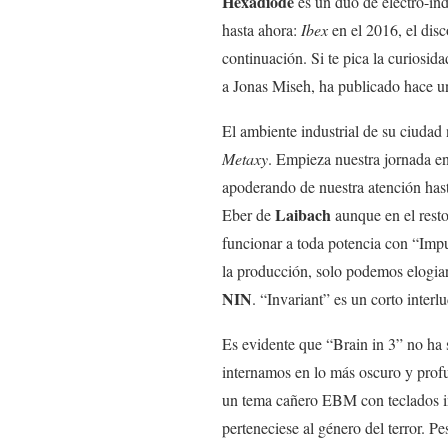
Hexadiode
es un dúo de electro-in
hasta ahora:
Ibex
en el 2016, el dis
continuación. Si te pica la curiosid
a Jonas Miseh, ha publicado hace 
El ambiente industrial de su ciudad 
Metaxy
.
Empieza nuestra jornada en 
apoderando de nuestra atención has
Laibach
Eber de
aunque en el resto
funcionar a toda potencia con “Imp
la producción, solo podemos elogia
NIN
. “
Invariant” es un corto interl
Es evidente que “Brain in 3” no ha s
internamos en lo más oscuro y profund
un tema cañero EBM con teclados in
perteneciese al género del terror. 