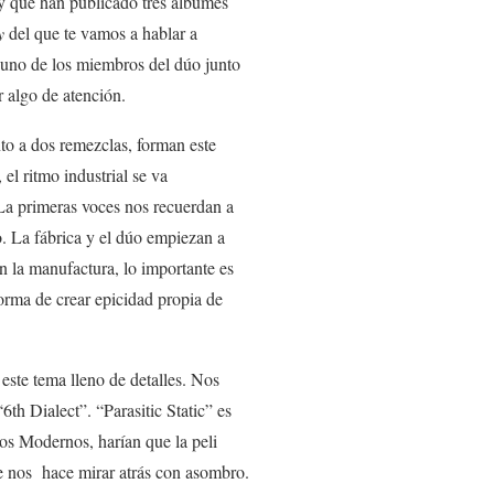
y que han publicado tres álbumes
y
del que te vamos a hablar a
 uno de los miembros del dúo junto
r algo de atención.
nto a dos remezclas, forman este
el ritmo industrial se va
La primeras voces nos recuerdan a
o. La fábrica y el dúo empiezan a
 la manufactura, lo importante es
forma
de
crear epicidad propia de
este tema lleno de detalles. Nos
6th Dialect”. “Parasitic Static” es
os Modernos, harían que la peli
ue nos hace mirar atrás con asombro.