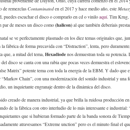
dustrial proveniente de Dayton, Ohio, cuya carrera comenzó en el 2014 
co de remezclas
Contaminated
en el 2017 y hace medio año, este
Metax
ad, puedes escuchar el disco o comprarlo en cd o vinilo
aquí
. Tim Krug,
(halicon)
un par de meses un disco como
al que también deberíais presta
natal se ve perfectamente plasmado en los diez temas originales que, ju
la fábrica de forma precavida con “Distraction”, lenta, pero duramente, 
Hexadiode
ta que, a mitad del tema,
nos demuestran toda su potencia. 
 del disco se canta con una rabia que pocas veces demuestra el esloven
ulse Matrix” potente tema con toda la energía de la EBM. Y dado que en
r “Markov Chain”, con una modernización del sonido industrial y una 
udio, un inquietante engranaje dentro de la dinámica del disc
o.
ido creado de manera industrial, ya que brilla la ruidosa producción en 
o de la fábrica con otro interludio de lo más interesante e industrial: “
quietantes que si hubieran formado parte de la banda sonora de Tiemp
Pesadamente atravesamos “Extreme unction” pero es el minuto final el q