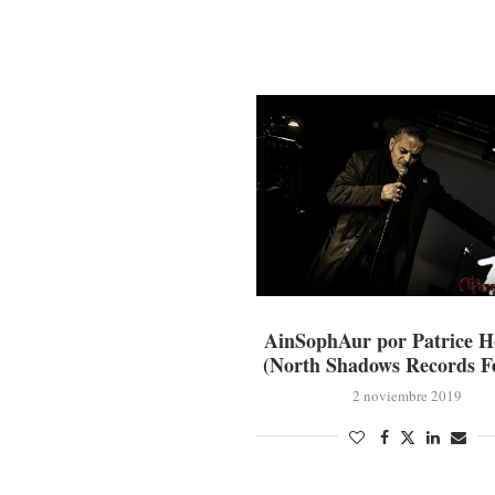
AinSophAur por Patrice H
(North Shadows Records Fe
2 noviembre 2019