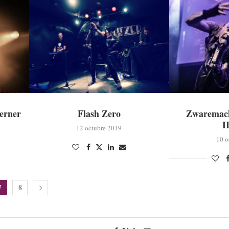
erner
Flash Zero
Zwaremach
H
12 octubre 2019
10 o
8
7