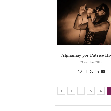
Alphamay por Patrice Ho
28 octubre 2019
1
5
6
…