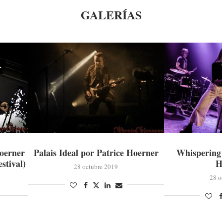
GALERÍAS
oerner
Palais Ideal por Patrice Hoerner
Whispering 
stival)
H
28 octubre 2019
28 o