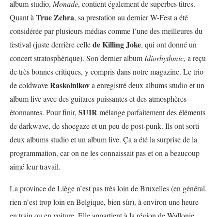
album studio,
Monade
, contient également de superbes titres.
True Zebra
Quant à
, sa prestation au dernier W-Fest a été
considérée par plusieurs médias comme l’une des meilleures du
de
Killing Joke
festival (juste derrière celle
, qui ont donné un
concert stratosphérique). Son dernier album
Idiorhythmic,
a reçu
de très bonnes critiques, y compris dans notre magazine. Le trio
Raskolnikov
de coldwave
a enregistré deux albums studio et un
album live avec des guitares puissantes et des atmosphères
SUIR
étonnantes. Pour finir,
mélange parfaitement des éléments
de darkwave, de shoegaze et un peu de post-punk. Ils ont sorti
deux albums studio et un album live. Ça a été la surprise de la
programmation, car on ne les connaissait pas et on a beaucoup
aimé leur travail.
La province de Liège n’est pas très loin de Bruxelles (en général,
rien n’est trop loin en Belgique, bien sûr), à environ une heure
en train ou en voiture. Elle appartient à la région de Wallonie.