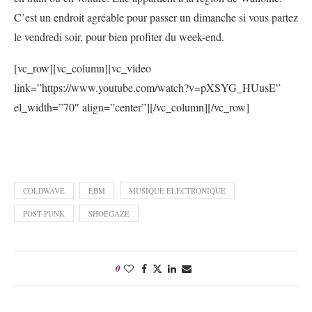
C’est un endroit agréable pour passer un dimanche si vous partez
le vendredi soir, pour bien profiter du week-end.
[vc_row][vc_column][vc_video
link=”https://www.youtube.com/watch?v=pXSYG_HUusE”
el_width=”70″ align=”center”][/vc_column][/vc_row]
COLDWAVE
EBM
MUSIQUE ÉLECTRONIQUE
POST-PUNK
SHOEGAZE
0