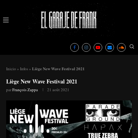
Liège New Wave Festival 2021
Inicio
»
Infos
»
Liège New Wave Festival 2021
par
François Zappa
21 août 2021