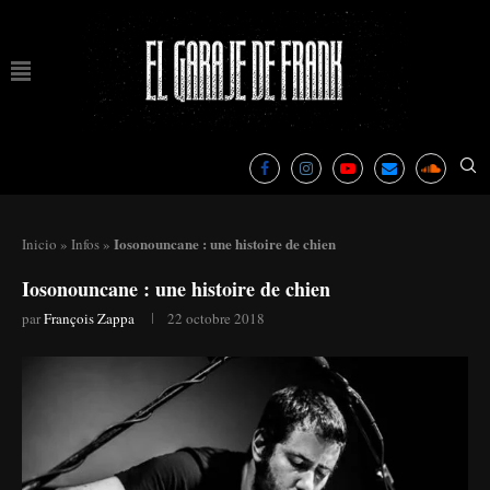
Iosonouncane : une histoire de chien
Inicio
»
Infos
»
Iosonouncane : une histoire de chien
par
François Zappa
22 octobre 2018