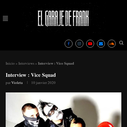
Interview : Vice Squad
Inicio
»
Interviews
»
Interview : Vice Squad
par
Violeta
10 janvier 2020