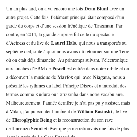
Dean Blunt
Un an plus tard, on a vu encore une fois
avec un
autre projet. Cette fois, l’élément principal était composé d’un
Traxman
garde du corps et d’une session frénétique de
. Par
contre, en 2014, la grande surprise fut celle du spectacle
Actress
Laurel Halo
d’
et du live de
, qui nous a transportés au
septième ciel, suite à quoi nous avons dû retourner sur une Terre
où on était déjà dimanche. Au printemps suivant, l’électronique
Powell
aux touches d’EBM de
est entrée dans notre orbite et on
Marfox
Niagara,
a découvert la musique de
qui, avec
nous a
présenté les rythmes du label Príncipe Discos et a introduit des
termes comme Kuduro ou Tarraxinha dans notre vocabulaire.
Malheureusement, l’année dernière je n’ai pas pu y assister, mais
William Basinski
à Milan, j’ai pu écouter l’ambient de
, le live
Hieroglyphic Being
de
et la reconstruction du son rave
Lorenzo Senni
de
et rêver que je me retrouvais une fois de plus
dans le patio de La Casa Encendida.