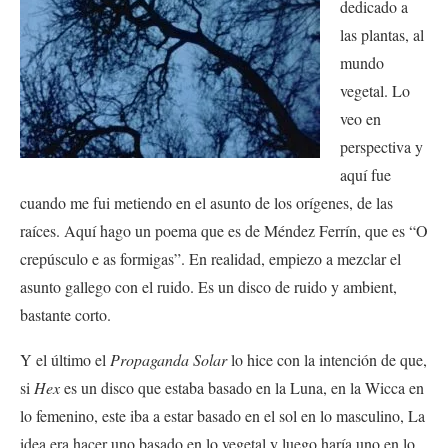
dedicado a
las plantas, al
mundo
vegetal. Lo
veo en
perspectiva y
aquí fue
cuando me fui metiendo en el asunto de los orígenes, de las
raíces. Aquí hago un poema que es de Méndez Ferrín, que es “O
crepúsculo e as formigas”. En realidad, empiezo a mezclar el
asunto gallego con el ruido. Es un disco de ruido y ambient,
bastante corto.
Y el último el
Propaganda Solar
lo hice con la intención de que,
si
Hex
es un disco que estaba basado en la Luna, en la Wicca en
lo femenino, este iba a estar basado en el sol en lo masculino, La
idea era hacer uno basado en lo vegetal y luego haría uno en lo