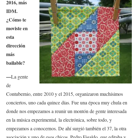
2016, más
IDM.
¿Cómo te
moviste en
esta
dirección
más
bailable?
—
La gente
de
Contubernio, entre 2010 y el 2015, organizaron muchísimos
conciertos, uno cada quince días. Fue una época muy chula en
donde nos empezamos a reunir un montón de gente interesada
en la música experimental, la electrónica, sobre todo, y
empezamos a conocernos. De ahí surgió también el 37, la otra
asociación y uno de esos chicos, Pedro Figaldo, que editaba y