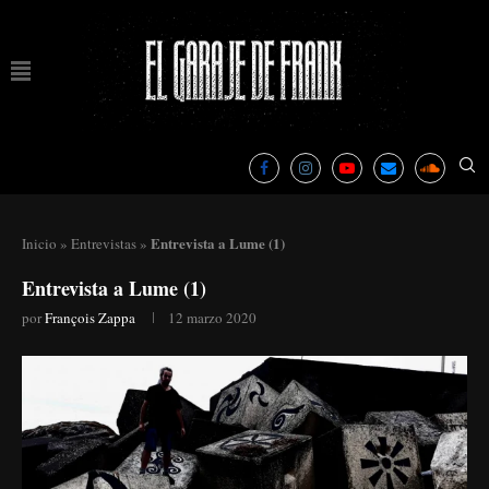
Entrevista a Lume (1)
Inicio
»
Entrevistas
»
Entrevista a Lume (1)
por
François Zappa
12 marzo 2020