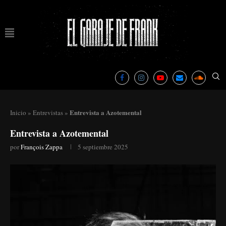
Entrevista a Azotemental
Inicio
»
Entrevistas
»
Entrevista a Azotemental
por
François Zappa
5 septiembre 2025