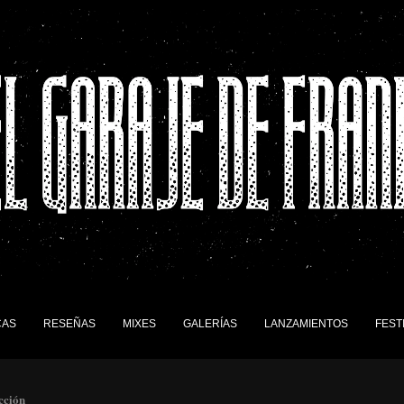
CAS
RESEÑAS
MIXES
GALERÍAS
LANZAMIENTOS
FEST
cción