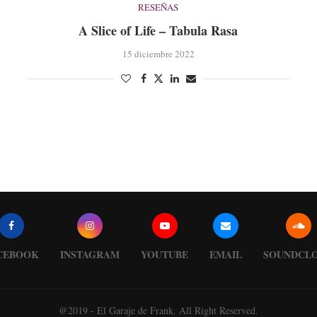
RESEÑAS
A Slice of Life – Tabula Rasa
15 diciembre 2022
CEBOOK
INSTAGRAM
YOUTUBE
EMAIL
SOUNDCL
@2019 - El Garaje de Frank. All Right Reserved.