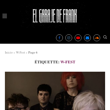
Page 6
Inicio
»
W-Fest
»
ÉTIQUETTE:
W-FEST