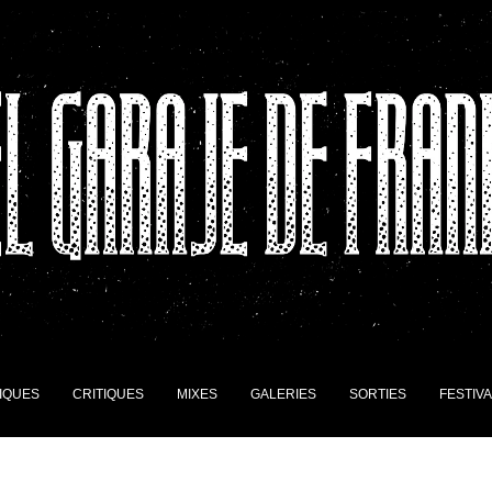
IQUES
CRITIQUES
MIXES
GALERIES
SORTIES
FESTIV