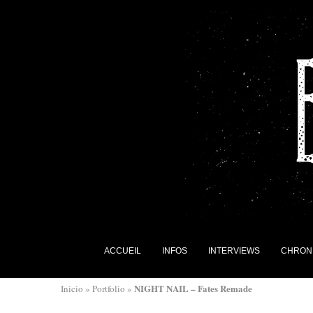
ACCUEIL
INFOS
INTERVIEWS
CHRON
NIGHT NAIL – Fates Remade
Inicio
»
Portfolio
»