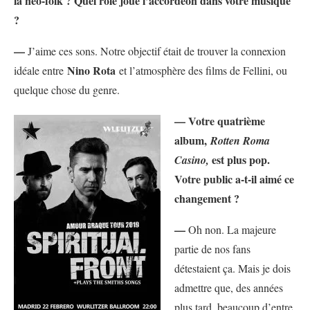
la neo-folk ? Quel rôle joue l’accordéon dans votre musique
?
—
J’aime ces sons. Notre objectif était de trouver la connexion
Nino Rota
idéale entre
et l’atmosphère des films de Fellini, ou
quelque chose du genre.
— Votre quatrième
album,
Rotten Roma
est plus pop.
Casino,
Votre public a-t-il aimé ce
changement ?
—
Oh non. La majeure
partie de nos fans
détestaient ça. Mais je dois
admettre que, des années
plus tard, beaucoup d’entre