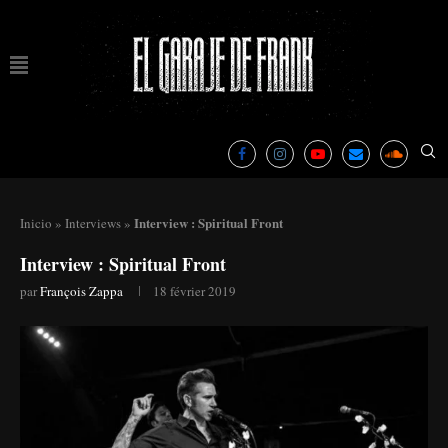
Interview : Spiritual Front
Inicio
»
Interviews
»
Interview : Spiritual Front
par
François Zappa
18 février 2019