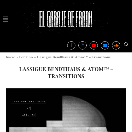
Lassigue Bendthaus & Atom™ – Transitions
Inicio
»
Portfolio
»
LASSIGUE BENDTHAUS & ATOM™ –
TRANSITIONS