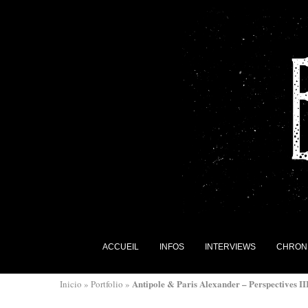
ACCUEIL
INFOS
INTERVIEWS
CHRON
Antipole & Paris Alexander – Perspectives II
Inicio
»
Portfolio
»