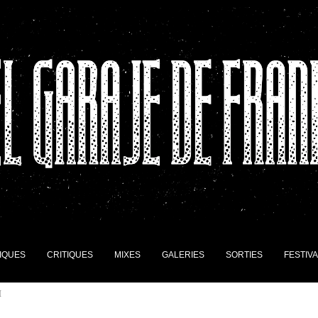
IQUES
CRITIQUES
MIXES
GALERIES
SORTIES
FESTIV
I