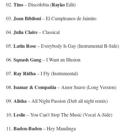
Tino
Rayko
02.
– Discofobia (
Edit)
Joan Bibiloni
03.
– El Cumpleanos de Jaimito
Julia Claire
04.
– Classical
Latin Rose
05.
– Everybody Is Gay (Instrumental B-Side)
Squash Gang
06.
– I Want an Illusion
Ray Ridha
07.
– I Fly (Instrumental)
Isamar & Compañi
a
08.
– Amor Suave (Long Version)
Alisha
09.
– All Night Passion (Dub all night remix)
Leslie
10.
– You Can’t Stop The Music (Vocal A-Side)
Baden-Baden
11.
– Hey Mandinga