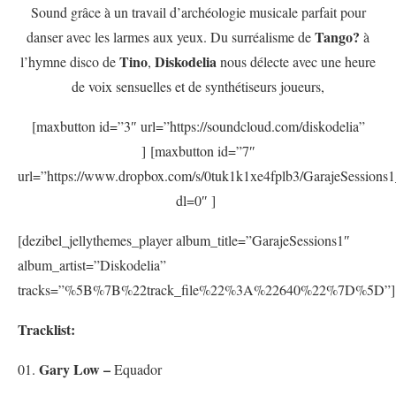
Sound grâce à un travail d’archéologie musicale parfait pour
Tango?
danser avec les larmes aux yeux. Du surréalisme de
à
Tino
Diskodelia
l’hymne disco de
,
nous délecte avec une heure
de voix sensuelles et de synthétiseurs joueurs,
[maxbutton id=”3″ url=”https://soundcloud.com/diskodelia”
] [maxbutton id=”7″
url=”https://www.dropbox.com/s/0tuk1k1xe4fplb3/GarajeSessions1
dl=0″ ]
[dezibel_jellythemes_player album_title=”GarajeSessions1″
album_artist=”Diskodelia”
tracks=”%5B%7B%22track_file%22%3A%22640%22%7D%5D”]
Tracklist:
Gary Low –
01.
Equador