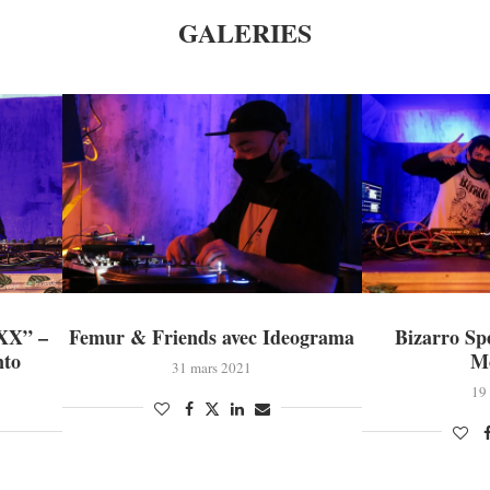
GALERIES
 XX” –
Femur & Friends avec Ideograma
Bizarro Sp
nto
M
31 mars 2021
19